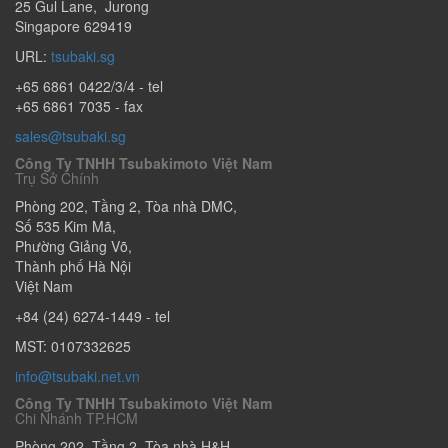
25 Gul Lane
,
Jurong
Singapore
629419
URL:
tsubaki.sg
+65 6861 0422/3/4
- tel
+65 6861 7035 - fax
sales@tsubaki.sg
Công Ty TNHH Tsubakimoto Việt Nam
Trụ Sở Chính
Phòng 202, Tầng 2, Tòa nhà DMC,
Số 535 Kim Mã
,
Phường Giảng Võ
,
Thành phố Hà Nội
Việt Nam
+84 (24) 6274-1449
- tel
MST: 0107332625
info@tsubaki.net.vn
Công Ty TNHH Tsubakimoto Việt Nam
Chi Nhánh TP.HCM
Phòng 202, Tầng 2, Tòa nhà H&H,