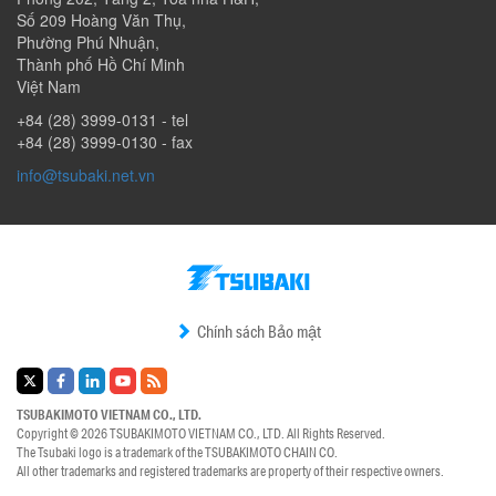
Số 209 Hoàng Văn Thụ
,
Phường Phú Nhuận
,
Thành phố Hồ Chí Minh
Việt Nam
+84 (28) 3999-0131
- tel
+84 (28) 3999-0130
- fax
info@tsubaki.net.vn
Chính sách Bảo mật
TSUBAKIMOTO VIETNAM CO., LTD.
Copyright © 2026
TSUBAKIMOTO VIETNAM CO., LTD.
All Rights Reserved.
The Tsubaki logo is a trademark of the
TSUBAKIMOTO CHAIN CO.
All other trademarks and registered trademarks are property of their respective owners.