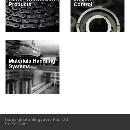
Products
Control
Materials Handling
Systems
Tsubakimoto Singapore Pte. Ltd.
Trụ Sở Chính