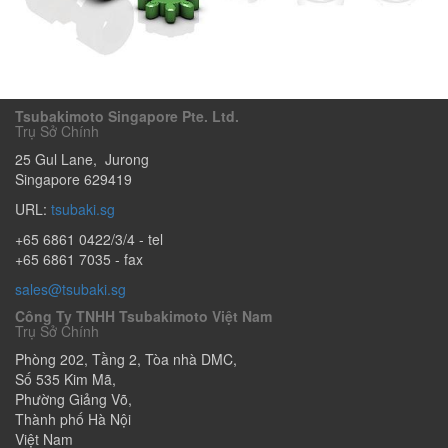
Tsubakimoto Singapore Pte. Ltd.
Trụ Sở Chính
25 Gul Lane
,
Jurong
Singapore
629419
URL:
tsubaki.sg
+65 6861 0422/3/4
- tel
+65 6861 7035 - fax
sales@tsubaki.sg
Công Ty TNHH Tsubakimoto Việt Nam
Trụ Sở Chính
Phòng 202, Tầng 2, Tòa nhà DMC,
Số 535 Kim Mã
,
Phường Giảng Võ
,
Thành phố Hà Nội
Việt Nam