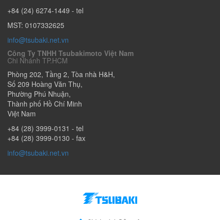
+84 (24) 6274-1449
- tel
MST: 0107332625
info@tsubaki.net.vn
Công Ty TNHH Tsubakimoto Việt Nam
Chi Nhánh TP.HCM
Phòng 202, Tầng 2, Tòa nhà H&H,
Số 209 Hoàng Văn Thụ
,
Phường Phú Nhuận
,
Thành phố Hồ Chí Minh
Việt Nam
+84 (28) 3999-0131
- tel
+84 (28) 3999-0130
- fax
info@tsubaki.net.vn